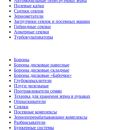
Автомобильные перегрузчики зерна
Полевые катки
Сцепки сеялок
Зернометатели
Загрузчики сеялок и посевных машин
Гибридные сеялки
Анкерные сеялки
Турбокультиваторы
Бороны
Бороны дисковые навесные
Бороны дисковые складные
Бороны дисковые «Бабочки»
Глубокорыхлители
Плуги чизельные
Протравливатели семян
Техника для хранения зерна в рукавах
Опрыскиватели
Сеялки
Посевные комплексы
Зерноперерабатывающие комплексы
Разбрасыватели
Бункерные системы