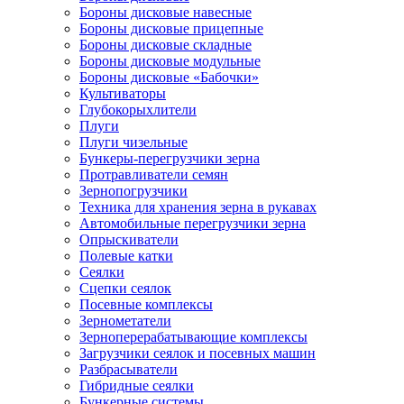
Бороны дисковые навесные
Бороны дисковые прицепные
Бороны дисковые складные
Бороны дисковые модульные
Бороны дисковые «Бабочки»
Культиваторы
Глубокорыхлители
Плуги
Плуги чизельные
Бункеры-перегрузчики зерна
Протравливатели семян
Зернопогрузчики
Техника для хранения зерна в рукавах
Автомобильные перегрузчики зерна
Опрыскиватели
Полевые катки
Сеялки
Сцепки сеялок
Посевные комплексы
Зернометатели
Зерноперерабатывающие комплексы
Загрузчики сеялок и посевных машин
Разбрасыватели
Гибридные сеялки
Бункерные системы