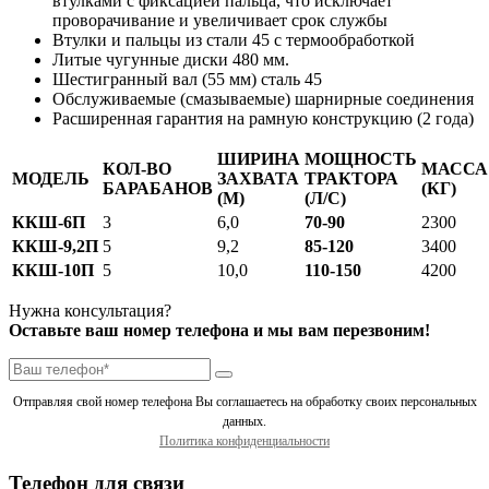
втулками с фиксацией пальца, что исключает
проворачивание и увеличивает срок службы
Втулки и пальцы из стали 45 с термообработкой
Литые чугунные диски 480 мм.
Шестигранный вал (55 мм) сталь 45
Обслуживаемые (смазываемые) шарнирные соединения
Расширенная гарантия на рамную конструкцию (2 года)
ШИРИНА
МОЩНОСТЬ
КОЛ-ВО
МАССА
МОДЕЛЬ
ЗАХВАТА
ТРАКТОРА
БАРАБАНОВ
(КГ)
(М)
(Л/С)
ККШ-6П
3
6,0
70-90
2300
ККШ-9,2П
5
9,2
85-120
3400
ККШ-10П
5
10,0
110-150
4200
Нужна консультация?
Оставьте ваш номер телефона и мы вам перезвоним!
Отправляя свой номер телефона Вы соглашаетесь на обработку своих персональных
данных.
Политика конфиденциальности
Телефон для связи