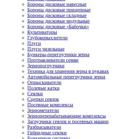
Бороны дисковые навесные
Бороны дисковые прицепные
Бороны дисковые складные
Бороны дисковые модульные
Бороны дисковые «Бабочки»
Культиваторы
Глубокорыхлители
Плуги
Плуги чизельные
Бункеры-перегрузчики зерна
Протравливатели семян
Зернопогрузчики
Техника для хранения зерна в рукавах
Автомобильные перегрузчики зерна
Опрыскиватели
Полевые катки
Сеялки
Сцепки сеялок
Посевные комплексы
Зернометатели
Зерноперерабатывающие комплексы
Загрузчики сеялок и посевных машин
Разбрасыватели
Гибридные сеялки
Бункерные системы