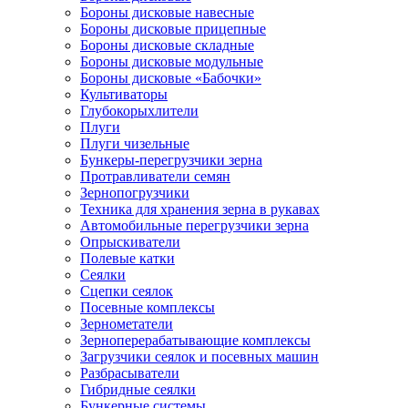
Бороны дисковые навесные
Бороны дисковые прицепные
Бороны дисковые складные
Бороны дисковые модульные
Бороны дисковые «Бабочки»
Культиваторы
Глубокорыхлители
Плуги
Плуги чизельные
Бункеры-перегрузчики зерна
Протравливатели семян
Зернопогрузчики
Техника для хранения зерна в рукавах
Автомобильные перегрузчики зерна
Опрыскиватели
Полевые катки
Сеялки
Сцепки сеялок
Посевные комплексы
Зернометатели
Зерноперерабатывающие комплексы
Загрузчики сеялок и посевных машин
Разбрасыватели
Гибридные сеялки
Бункерные системы