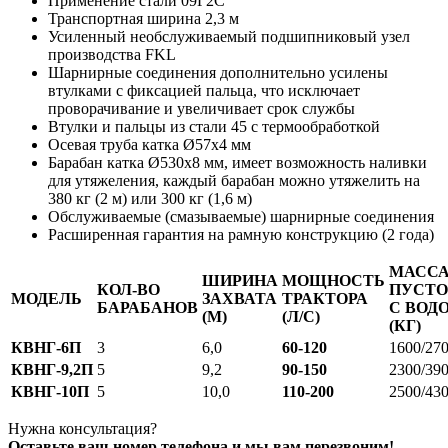
Применение стали 09Г2С
Транспортная ширина 2,3 м
Усиленный необслуживаемый подшипниковый узел
производства FKL
Шарнирные соединения дополнительно усилены
втулками с фиксацией пальца, что исключает
проворачивание и увеличивает срок службы
Втулки и пальцы из стали 45 с термообработкой
Осевая труба катка Ø57х4 мм
Барабан катка Ø530х8 мм, имеет возможность наливки
для утяжеления, каждый барабан можно утяжелить на
380 кг (2 м) или 300 кг (1,6 м)
Обслуживаемые (смазываемые) шарнирные соединения
Расширенная гарантия на рамную конструкцию (2 года)
МАСС
ШИРИНА
МОЩНОСТЬ
КОЛ-ВО
ПУСТО
МОДЕЛЬ
ЗАХВАТА
ТРАКТОРА
БАРАБАНОВ
С ВОД
(М)
(Л/С)
(КГ)
КВНГ-6П
3
6,0
60-120
1600/27
КВНГ-9,2П
5
9,2
90-150
2300/39
КВНГ-10П
5
10,0
110-200
2500/43
Нужна консультация?
Оставьте ваш номер телефона и мы вам перезвоним!