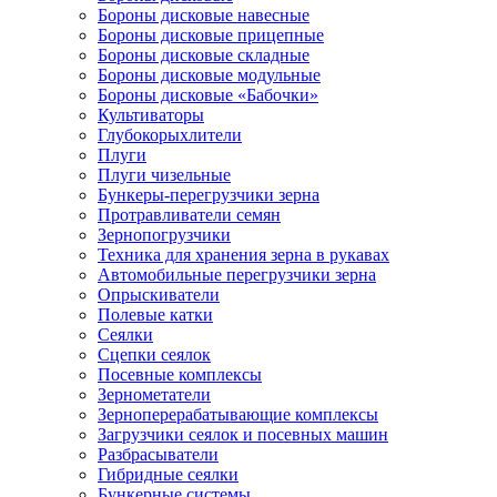
Бороны дисковые навесные
Бороны дисковые прицепные
Бороны дисковые складные
Бороны дисковые модульные
Бороны дисковые «Бабочки»
Культиваторы
Глубокорыхлители
Плуги
Плуги чизельные
Бункеры-перегрузчики зерна
Протравливатели семян
Зернопогрузчики
Техника для хранения зерна в рукавах
Автомобильные перегрузчики зерна
Опрыскиватели
Полевые катки
Сеялки
Сцепки сеялок
Посевные комплексы
Зернометатели
Зерноперерабатывающие комплексы
Загрузчики сеялок и посевных машин
Разбрасыватели
Гибридные сеялки
Бункерные системы