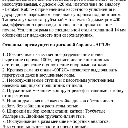
необслуживаемая, с диском 620 мм, изготовлена по аналогу
«Lemken Rubin» с применением кассетного уплотнения и
двухрядным шариковым радиально-упорным подшипником.
Тандем двух катков: трубчатый + планчатый диаметром 400
мм, эффективно производит крошение и прикатывание
почвы. Усиленная рама из специальной стали толщиной 14 мм
обеспечивает надежность при сверхнагрузках.
Основные преимущества дисковой бороны «АГЛ-5»
1. Обеспечивает качественное разделывание почвы:
вырезание сорняка 100%, перемешивание пожнивных
остатков, крошение и уплотнение опорными катками.
2. Крепкая рама из стали «09Г2С» позволяет выдерживать
перегрузки даже в засушливые годы.
3. Необслуживаемые ступицы с кассетным уплотнением
надежно защищают подшипник от пыли.
4. Пружинный механизм копирует рельеф и защищает стойку
от перегрузок.
5. Индивидуальная высокая стойка дисков обеспечивает
работу без забивания растительностью.
6. Широкий выбор комплектации катков: Трубчатые,
Роллерные, Двойные трубчато-планчатые.
7. Обслуживание в разы меньше импортных аналогов.
Доступные запасные части и оперативный,