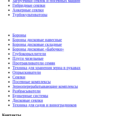
Загрузчики сеялок и посевных машин
Гибридные сеялки
Анкерные сеялки
Турбокультиваторы
Бороны
Бороны дисковые навесные
Бороны дисковые складные
Бороны дисковые «Бабочки»
Глубокорыхлители
Плуги чизельные
Протравливатели семян
Техника для хранения зерна в рукавах
Опрыскиватели
Сеялки
Посевные комплексы
Зерноперерабатывающие комплексы
Разбрасыватели
Бункерные системы
Дисковые сеялки
Техника для садов и виноградников
Контакты