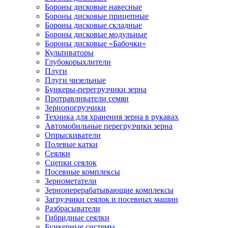
Бороны дисковые навесные
Бороны дисковые прицепные
Бороны дисковые складные
Бороны дисковые модульные
Бороны дисковые «Бабочки»
Культиваторы
Глубокорыхлители
Плуги
Плуги чизельные
Бункеры-перегрузчики зерна
Протравливатели семян
Зернопогрузчики
Техника для хранения зерна в рукавах
Автомобильные перегрузчики зерна
Опрыскиватели
Полевые катки
Сеялки
Сцепки сеялок
Посевные комплексы
Зернометатели
Зерноперерабатывающие комплексы
Загрузчики сеялок и посевных машин
Разбрасыватели
Гибридные сеялки
Бункерные системы