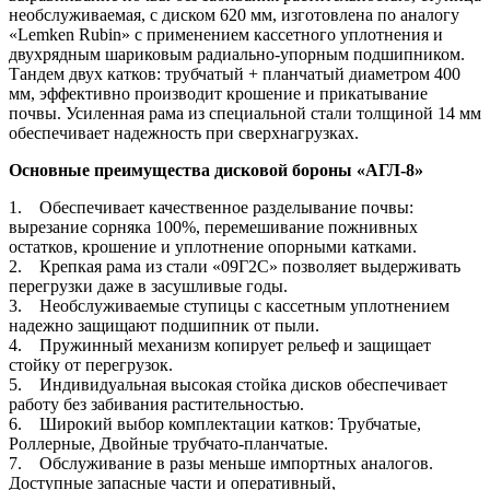
необслуживаемая, с диском 620 мм, изготовлена по аналогу
«Lemken Rubin» с применением кассетного уплотнения и
двухрядным шариковым радиально-упорным подшипником.
Тандем двух катков: трубчатый + планчатый диаметром 400
мм, эффективно производит крошение и прикатывание
почвы. Усиленная рама из специальной стали толщиной 14 мм
обеспечивает надежность при сверхнагрузках.
Основные преимущества дисковой бороны «АГЛ-8»
1. Обеспечивает качественное разделывание почвы:
вырезание сорняка 100%, перемешивание пожнивных
остатков, крошение и уплотнение опорными катками.
2. Крепкая рама из стали «09Г2С» позволяет выдерживать
перегрузки даже в засушливые годы.
3. Необслуживаемые ступицы с кассетным уплотнением
надежно защищают подшипник от пыли.
4. Пружинный механизм копирует рельеф и защищает
стойку от перегрузок.
5. Индивидуальная высокая стойка дисков обеспечивает
работу без забивания растительностью.
6. Широкий выбор комплектации катков: Трубчатые,
Роллерные, Двойные трубчато-планчатые.
7. Обслуживание в разы меньше импортных аналогов.
Доступные запасные части и оперативный,