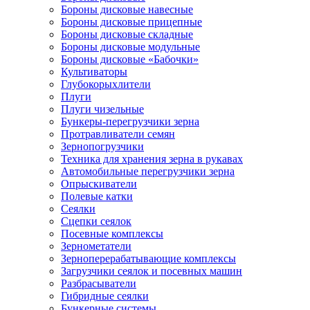
Бороны дисковые навесные
Бороны дисковые прицепные
Бороны дисковые складные
Бороны дисковые модульные
Бороны дисковые «Бабочки»
Культиваторы
Глубокорыхлители
Плуги
Плуги чизельные
Бункеры-перегрузчики зерна
Протравливатели семян
Зернопогрузчики
Техника для хранения зерна в рукавах
Автомобильные перегрузчики зерна
Опрыскиватели
Полевые катки
Сеялки
Сцепки сеялок
Посевные комплексы
Зернометатели
Зерноперерабатывающие комплексы
Загрузчики сеялок и посевных машин
Разбрасыватели
Гибридные сеялки
Бункерные системы