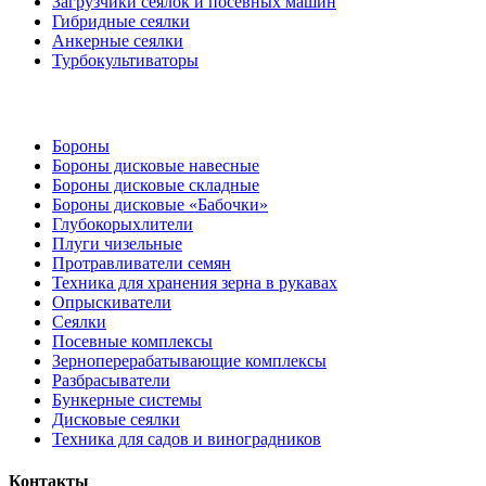
Загрузчики сеялок и посевных машин
Гибридные сеялки
Анкерные сеялки
Турбокультиваторы
Бороны
Бороны дисковые навесные
Бороны дисковые складные
Бороны дисковые «Бабочки»
Глубокорыхлители
Плуги чизельные
Протравливатели семян
Техника для хранения зерна в рукавах
Опрыскиватели
Сеялки
Посевные комплексы
Зерноперерабатывающие комплексы
Разбрасыватели
Бункерные системы
Дисковые сеялки
Техника для садов и виноградников
Контакты