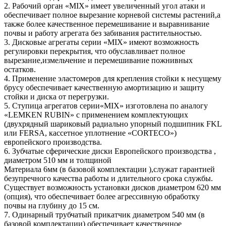
2. Рабочий орган «MIX» имеет увеличенный угол атаки и
обеспечивает полное вырезание корневой системы растений,а
также более качественное перемешивание и выравнивание
почвы и работу агрегата без забивания растительностью.
3. Дисковые агрегаты серии «MIX» имеют возможность
регулировки перекрытия, что обуславливает полное
вырезание,измельчение и перемешивание пожнивных
остатков.
4. Применение эластомеров для крепления стойки к несущему
брусу обеспечивает качественную амортизацию и защиту
стойки и диска от перегрузки.
5. Ступица агрегатов серии«MIX» изготовлена по аналогу
«LEMKEN RUBIN» с применением комплектующих
(двухрядный шариковый радиально упорный подшипник FKL
или FERSA, кассетное уплотнение «CORTECO»)
европейского производства.
6. Зубчатые сферические диски Европейского производства ,
диаметром 510 мм и толщиной
Материала 6мм (в базовой комплектации ),служат гарантией
безупречного качества работы и длительного срока службы.
Существует возможность установки дисков диаметром 620 мм
(опция), что обеспечивает более агрессивную обработку
почвы на глубину до 15 см.
7. Одинарный трубчатый прикатчик диаметром 540 мм (в
базовой комплектации) обеспечивает качественное