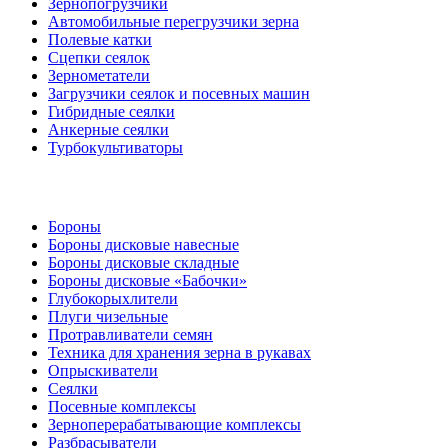
Зернопогрузчики
Автомобильные перегрузчики зерна
Полевые катки
Сцепки сеялок
Зернометатели
Загрузчики сеялок и посевных машин
Гибридные сеялки
Анкерные сеялки
Турбокультиваторы
Бороны
Бороны дисковые навесные
Бороны дисковые складные
Бороны дисковые «Бабочки»
Глубокорыхлители
Плуги чизельные
Протравливатели семян
Техника для хранения зерна в рукавах
Опрыскиватели
Сеялки
Посевные комплексы
Зерноперерабатывающие комплексы
Разбрасыватели