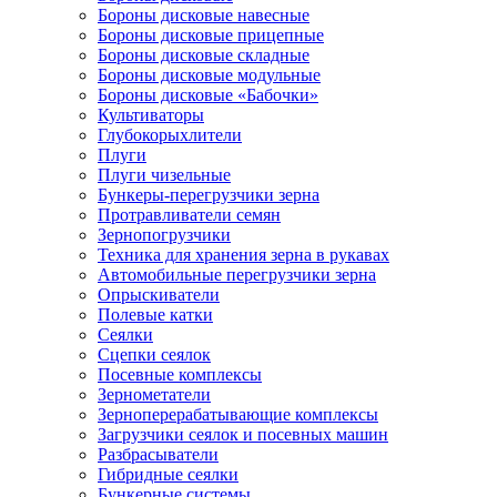
Бороны дисковые навесные
Бороны дисковые прицепные
Бороны дисковые складные
Бороны дисковые модульные
Бороны дисковые «Бабочки»
Культиваторы
Глубокорыхлители
Плуги
Плуги чизельные
Бункеры-перегрузчики зерна
Протравливатели семян
Зернопогрузчики
Техника для хранения зерна в рукавах
Автомобильные перегрузчики зерна
Опрыскиватели
Полевые катки
Сеялки
Сцепки сеялок
Посевные комплексы
Зернометатели
Зерноперерабатывающие комплексы
Загрузчики сеялок и посевных машин
Разбрасыватели
Гибридные сеялки
Бункерные системы