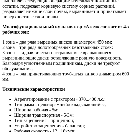
выполняет следующие операции: измельчает пожнивные
остатки, подрезает корневую систему сорных растений,
разрыхляет нижние слои почвы, выравнивает и прикатывает
поверхностные слои почвы.
Многофункциональный культиватор «Атом» состоит из 4-х
рабочих зон:
1 зона – два ряда вырезных дисков диаметром 450 мм;
2 зона – три ряда долотообразных безотвальных стоек;
3 зона – гидравлически настраиваемые вращающиеся
выравнивающие диски оставляющие ровную поверхность.
Благодаря уплотненным подшипникам, диски не требуют
обслуживания;
4 зона – ряд прикатывающих трубчатых катков диаметром 600
мм.
Технические характеристики
Агрегатирование с трактором - 370...400 л.с.;
Тип рамы - цельнорамный/складывающийся;
Ширина рабочая - 5м;
Ширина транспортная - 5/3м;
Тип зацепления - прицепной;
Устройство зацепления - балансир;
Рабочая скорость - 12...18км/ч;