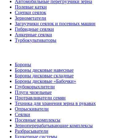
Автомобильные перегрузчики зерна
Полевые катки
Сцепки сеялок
Зернометатели
Загрузчики сеялок и посевных машин
Гибридные сеялки
Анкерные сеялки
Турбокультиваторы
Бороны
Бороны дисковые навесные
Бороны дисковые складные
Бороны дисковые «Бабочки»
Глубокорыхлители
Плуги чизельные
Протравливатели семян
Техника для хранения зерна в рукавах
Опрыскиватели
Сеялки
Посевные комплексы
Зерноперерабатывающие комплексы
Разбрасыватели
Бункерные системы