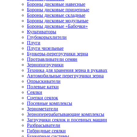
Бороны дисковые навесные
Бороны дисковые прицепные
Бороны дисковые складные
Бороны дисковые модульные
Бороны дисковые «Бабочки»
Культиваторы
Глубокорыхлители
Плуги
Плуги чизельные
Бункеры-перегрузчики зерна
Протравливатели семян
Зернопогрузчики
Техника для хранения зерна в рукавах
Автомобильные перегрузчики зерна
Опрыскиватели
Полевые катки
Сеялки
Сцепки сеялок
Посевные комплексы
Зернометатели
Зерноперерабатывающие комплексы
Загрузчики сеялок и посевных машин
Разбрасыватели
Гибридные сеялки
Бункерные системы