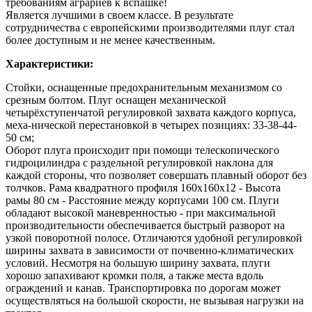
требованиям аграриев к вспашке!
Является лучшими в своем классе. В результате
сотрудничества с европейскими производителями плуг стал
более доступным и не менее качественным.
Характеристики:
Стойки, оснащенные предохранительным механизмом со
срезным болтом. Плуг оснащен механической
четырёхступенчатой регулировкой захвата каждого корпуса,
меха-нической перестановкой в четырех позициях: 33-38-44-
50 см;
Оборот плуга происходит при помощи телескопического
гидроцилиндра с раздельной регулировкой наклона для
каждой стороны, что позволяет совершать плавный оборот без
толчков. Рама квадратного профиля 160х160х12 - Высота
рамы 80 см - Расстояние между корпусами 100 см. Плуги
обладают высокой маневренностью - при максимальной
производительности обеспечивается быстрый разворот на
узкой поворотной полосе. Отличаются удобной регулировкой
ширины захвата в зависимости от почвенно-климатических
условий. Несмотря на большую ширину захвата, плуги
хорошо запахивают кромки поля, а также места вдоль
ограждений и канав. Транспортировка по дорогам может
осуществляться на большой скорости, не вызывая нагрузки на