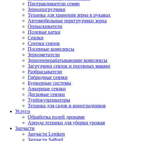
Протравливатели семян
Зернопогрузчики
Техника для хранения зерна в рукавах
Автомобильные перегрузчики зерна
Опрыскиватели
Полевые катки
Сеялки
Сцепки сеялок
Посевные комплексы
Зернометатели
Зерноперерабатывающие комплексы
Загрузчики сеялок и посевных машин
Разбрасыватели
Гибридные сеялки
Бункерные системы
Анкерные сеялки
Дисковые сеялки
Турбокультиваторы
Техника для садов и виноградников
Услуги
Обработка полей дронами
Аренда техники для уборки урожая
Запчасти
Запчасти Lemken
Запчасти Salford