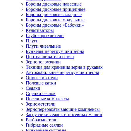
Бороны дисковые навесные
Бороны дисковые прицепные
Бороны дисковые складные
Бороны дисковые модульные
Бороны дисковые «Бабочки»
Культиваторы
Глубокорыхлители
Плуги
Плуги чизельные
Бункеры-перегрузчики зерна
Протравливатели семян
Зернопогрузчики
Техника для хранения зерна в рукавах
Автомобильные перегрузчики зерна
Опрыскиватели
Полевые катки
Сеялки
Сцепки сеялок
Посевные комплексы
Зернометатели
Зерноперерабатывающие комплексы
Загрузчики сеялок и посевных машин
Разбрасыватели
Гибридные сеялки
Бункерные системы