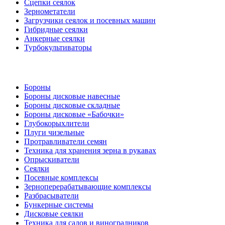
Сцепки сеялок
Зернометатели
Загрузчики сеялок и посевных машин
Гибридные сеялки
Анкерные сеялки
Турбокультиваторы
Бороны
Бороны дисковые навесные
Бороны дисковые складные
Бороны дисковые «Бабочки»
Глубокорыхлители
Плуги чизельные
Протравливатели семян
Техника для хранения зерна в рукавах
Опрыскиватели
Сеялки
Посевные комплексы
Зерноперерабатывающие комплексы
Разбрасыватели
Бункерные системы
Дисковые сеялки
Техника для садов и виноградников