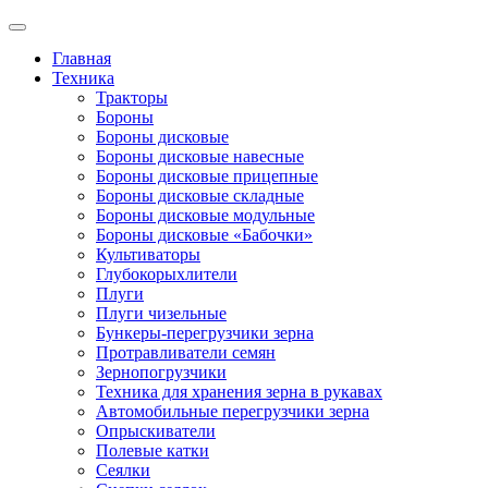
Главная
Техника
Тракторы
Бороны
Бороны дисковые
Бороны дисковые навесные
Бороны дисковые прицепные
Бороны дисковые складные
Бороны дисковые модульные
Бороны дисковые «Бабочки»
Культиваторы
Глубокорыхлители
Плуги
Плуги чизельные
Бункеры-перегрузчики зерна
Протравливатели семян
Зернопогрузчики
Техника для хранения зерна в рукавах
Автомобильные перегрузчики зерна
Опрыскиватели
Полевые катки
Сеялки