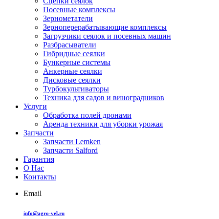
Сцепки сеялок
Посевные комплексы
Зернометатели
Зерноперерабатывающие комплексы
Загрузчики сеялок и посевных машин
Разбрасыватели
Гибридные сеялки
Бункерные системы
Анкерные сеялки
Дисковые сеялки
Турбокультиваторы
Техника для садов и виноградников
Услуги
Обработка полей дронами
Аренда техники для уборки урожая
Запчасти
Запчасти Lemken
Запчасти Salford
Гарантия
О Нас
Контакты
Email
info@agro-vel.ru