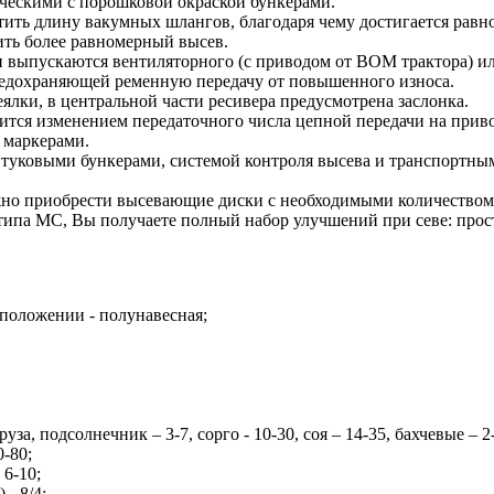
ическими с порошковой окраской бункерами.
тить длину вакумных шлангов, благодаря чему достигается равн
ить более равномерный высев.
и выпускаются вентиляторного (с приводом от ВОМ трактора) ил
редохраняющей ременную передачу от повышенного износа.
ялки, в центральной части ресивера предусмотрена заслонка.
ится изменением передаточного числа цепной передачи на прив
 маркерами.
 туковыми бункерами, системой контроля высева и транспортны
жно приобрести высевающие диски с необходимыми количеством 
типа МС, Вы получаете полный набор улучшений при севе: просто
 положении - полунавесная;
за, подсолнечник – 3-7, сорго - 10-30, соя – 14-35, бахчевые – 2
-80;
 6-10;
- 8/4;