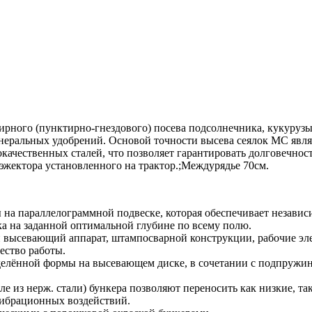
рного (пунктирно-гнездового) посева подсолнечника, кукурузы,
инеральных удобрений. Основой точности высева сеялок МС яв
ачественных сталей, что позволяет гарантировать долговечност
 эжектора установленного на трактор.;Междурядье 70см.
на параллелограммной подвеске, которая обеспечивает независ
а на заданной оптимальной глубине по всему полю.
й высевающий аппарат, штампосварной конструкции, рабочие эл
ество работы.
делённой формы на высевающем диске, в сочетании с подпружи
ле из нерж. стали) бункера позволяют переносить как низкие, т
вибрационных воздействий.