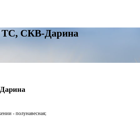
з ТС, СКВ-Дарина
-Дарина
жении - полунавесная;