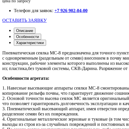
цена по запросу
Телефон для заявок:
+7 926 902-04-00
ОСТАВИТЬ ЗАЯВКУ
Описание
Особенности
Характеристики
Пневматическая сеялка МС-8 предназначена для точного пункти
с одновременным (раздельным от семян) внесением в почву м
конструкции, рабочие элементы которого выполнены из высокок
из; пластика,без туковой системы, СКВ-Дарина. Разряжение от
Особенности агрегата:
1. Навесные высевающие аппараты сеялки МС-8 смонтированы 
копирование рельефа почвы, что гарантирует движение сошник
2. Основой точности высева сеялок МС является оригинальны
что позволяет гарантировать долговечность эксплуатации и кач
3. Пневматический высевающий аппарат, имея отверстия опре
разделение семян без их повреждения.
4. Оригинальные металлические зерновые и туковые (в том чис
выходы из строя из-за случайных повреждений и постоянных 