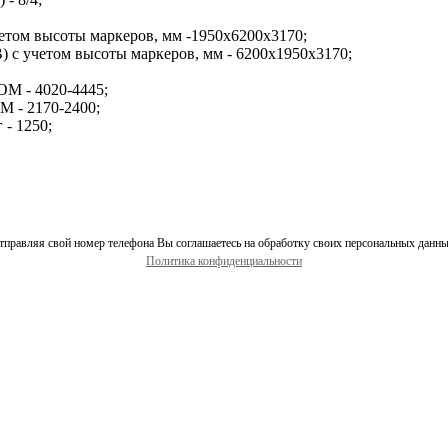
том высоты маркеров, мм -1950х6200х3170;
с учетом высоты маркеров, мм - 6200х1950х3170;
ОМ - 4020-4445;
М - 2170-2400;
 - 1250;
тправляя свой номер телефона Вы соглашаетесь на обработку своих персональных данны
Политика конфиденциальности