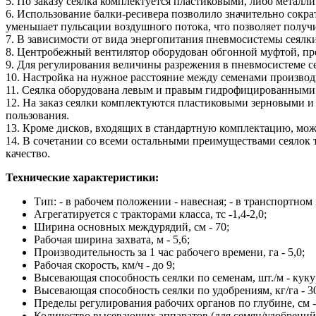
5. По заказу сеялка комплектуется пластиковыми, либо металл
6. Использование балки-ресивера позволило значительно сокра
уменьшает пульсации воздушного потока, что позволяет получ
7. В зависимости от вида энергопитания пневмосистемы сеялк
8. Центробежный вентилятор оборудован обгонной муфтой, п
9. Для регулирования величины разрежения в пневмосистеме се
10. Настройка на нужное расстояние между семенами производ
11. Сеялка оборудована левым и правым гидрофицированными
12. На заказ сеялки комплектуются пластиковыми зерновыми и
пользования.
13. Кроме дисков, входящих в стандартную комплектацию, мо
14. В сочетании со всеми остальными преимуществами сеялок 
качество.
Технические характеристики:
Тип: - в рабочем положении - навесная; - в транспортном
Агрегатируется с тракторами класса, тс -1,4-2,0;
Ширина основных междурядий, см - 70;
Рабочая ширина захвата, м - 5,6;
Производительность за 1 час рабочего времени, га - 5,0;
Рабочая скорость, км/ч - до 9;
Высевающая способность сеялки по семенам, шт./м - кукуру
Высевающая способность сеялки по удобрениям, кг/га - 30
Пределы регулирования рабочих органов по глубине, см -
Количество высевающих аппаратов (для семян/удобрений) 