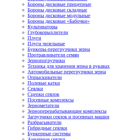
Бороны дисковые прицепные
Бороны дисковые складные
Бороны дисковые модульные
Бороны дисковые «Бабочки»
Культиваторы
Глубокорыхлители
Плуги
Плуги чизельные
Бункеры-перегрузчики зерна
Протравливатели семян
Зернопогрузчики
Техника для хранения зерна в рукавах
Автомобильные перегрузчики зерна
Опрыскиватели
Полевые катки
Сеялки
Сцепки сеялок
Посевные комплексы
Зернометатели
Зерноперерабатывающие комплексы
Загрузчики сеялок и посевных машин
Разбрасыватели
Гибридные сеялки
Бункерные системы
Анкерные сеялки