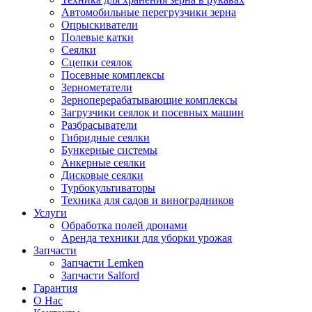
Автомобильные перегрузчики зерна
Опрыскиватели
Полевые катки
Сеялки
Сцепки сеялок
Посевные комплексы
Зернометатели
Зерноперерабатывающие комплексы
Загрузчики сеялок и посевных машин
Разбрасыватели
Гибридные сеялки
Бункерные системы
Анкерные сеялки
Дисковые сеялки
Турбокультиваторы
Техника для садов и виноградников
Услуги
Обработка полей дронами
Аренда техники для уборки урожая
Запчасти
Запчасти Lemken
Запчасти Salford
Гарантия
О Нас